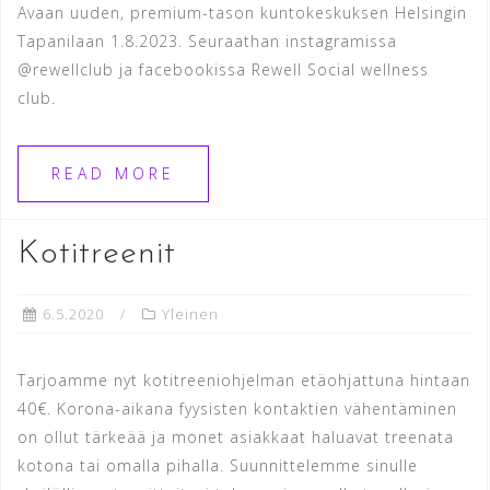
Avaan uuden, premium-tason kuntokeskuksen Helsingin
Tapanilaan 1.8.2023. Seuraathan instagramissa
@rewellclub ja facebookissa Rewell Social wellness
club.
READ MORE
Kotitreenit
6.5.2020
Yleinen
Tarjoamme nyt kotitreeniohjelman etäohjattuna hintaan
40€. Korona-aikana fyysisten kontaktien vähentäminen
on ollut tärkeää ja monet asiakkaat haluavat treenata
kotona tai omalla pihalla. Suunnittelemme sinulle