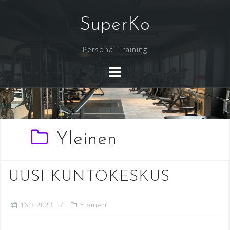
Skip
to
SuperKo
content
Personal Training
Yleinen
UUSI KUNTOKESKUS
16.3.2023
Yleinen