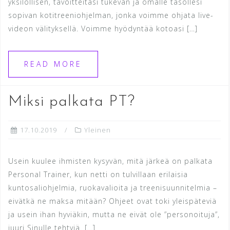
yksilöllisen, tavoitteitasi tukevan ja omalle tasollesi
sopivan kotitreeniohjelman, jonka voimme ohjata live-
videon välityksellä. Voimme hyödyntää kotoasi […]
READ MORE
Miksi palkata PT?
17.10.2019
Yleinen
Usein kuulee ihmisten kysyvän, mitä järkeä on palkata
Personal Trainer, kun netti on tulvillaan erilaisia
kuntosaliohjelmia, ruokavalioita ja treenisuunnitelmia –
eivätkä ne maksa mitään? Ohjeet ovat toki yleispäteviä
ja usein ihan hyviäkin, mutta ne eivät ole ”personoituja”,
juuri Sinulle tehtyjä. […]