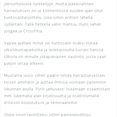
yleisurheilusta nyrkkeilyyn, mutta pääasiallinen
harrastukseni on jo kolmentoista vuoden ajan ollut
kuntosaliharjoittelu, joka onkin erittäin lähellä
sydäntäni. Tällä hetkellä väliin mahtuu myös vähän
joogaa ja CrossFitiä.
Vapaa-ajallani minut voi kuntosalin lisäksi löytää
ulkoliikuntapaikoilta ja lenkkipoluilta koirani kanssa.
Ulkoilu on minulle jokapäiväinen nautinto, josta saan
paljon virtaa arkeeni.
Muutama vuosi sitten päätin tehdä harrastuksestani
toisen ammatin ja auttaa ihmisiä voimaan paremmin
liikunnan avulla. Pyrin jatkuvasti lisäämään osaamistani
mm. lukemalla alan kirjallisuutta ja osallistumalla
erilaisiin koulutuksiin ja seminaareihin.
Olipa sinun tavoitteesi sitten painonpudotus,