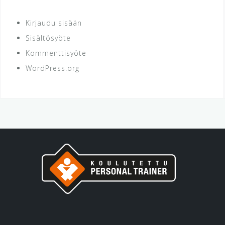
Kirjaudu sisään
Sisältösyöte
Kommenttisyöte
WordPress.org