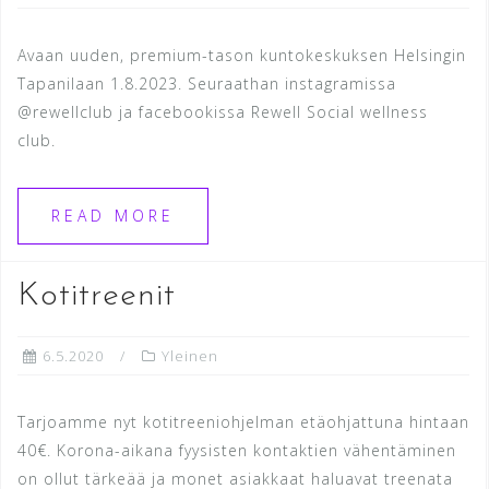
Avaan uuden, premium-tason kuntokeskuksen Helsingin
Tapanilaan 1.8.2023. Seuraathan instagramissa
@rewellclub ja facebookissa Rewell Social wellness
club.
READ MORE
Kotitreenit
6.5.2020
Yleinen
Tarjoamme nyt kotitreeniohjelman etäohjattuna hintaan
40€. Korona-aikana fyysisten kontaktien vähentäminen
on ollut tärkeää ja monet asiakkaat haluavat treenata