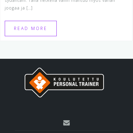
sydäntäni. Tällä hetkellä väliin mahtuu myös vähän
joogaa ja […]
READ MORE