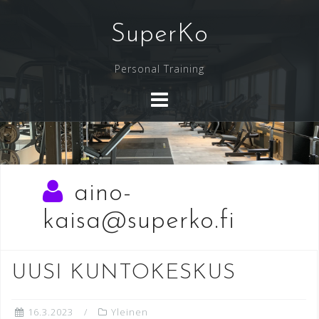
Skip
to
SuperKo
content
Personal Training
aino-
kaisa@superko.fi
UUSI KUNTOKESKUS
16.3.2023
Yleinen